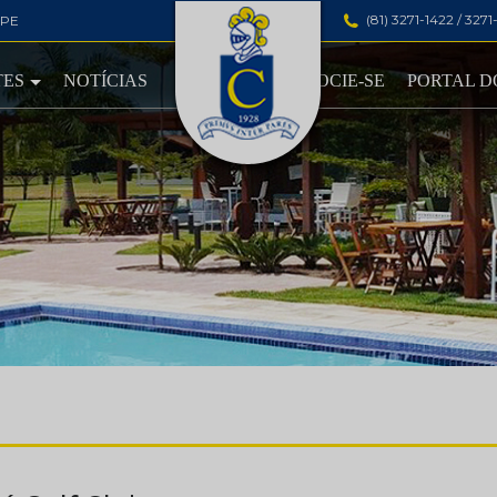
(81) 3271-1422 / 327
-PE
TES
NOTÍCIAS
ASSOCIE-SE
PORTAL D