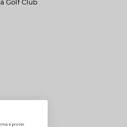
á Golf Club
orma e prover