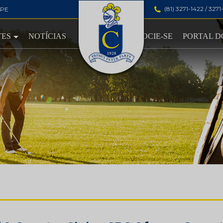
(81) 3271-1422 / 327
-PE
TES
NOTÍCIAS
ASSOCIE-SE
PORTAL D