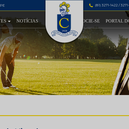
(81) 3271-1422 / 327
-PE
TES
NOTÍCIAS
ASSOCIE-SE
PORTAL D