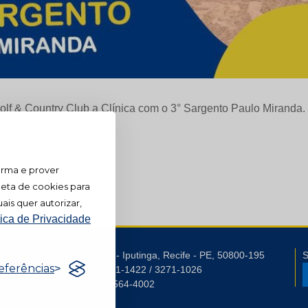
lf & Country Club a Clínica com o 3° Sargento Paulo Mirand
stros!
orma e prover
leta de cookies para
ais quer autorizar,
tica de Privacidade
Av. Caxangá, 5362 - Iputinga, Recife - PE, 50800-195
S
eferências
Telefones: (81) 3271-1422 / 3271-1026
WhatsApp: (81) 98564-4002