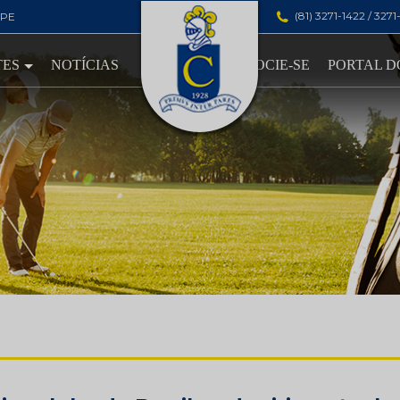
(81) 3271-1422 / 327
-PE
TES
NOTÍCIAS
ASSOCIE-SE
PORTAL D