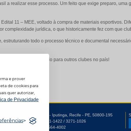
asil a realizar esse processo. Um feito que exige preparo, um
o Edital 11 – MEE, voltado à compra de materiais esportivos. Di
or complexidade jurídica, o que historicamente fez com que club
, estruturando todo o processo técnico e documental necessário
dente e se torna modelo para outros clubes no país!
orma e prover
leta de cookies para
ais quer autorizar,
tica de Privacidade
Av. Caxangá, 5362 - Iputinga, Recife - PE, 50800-195
S
eferências
Telefones: (81) 3271-1422 / 3271-1026
WhatsApp: (81) 98564-4002